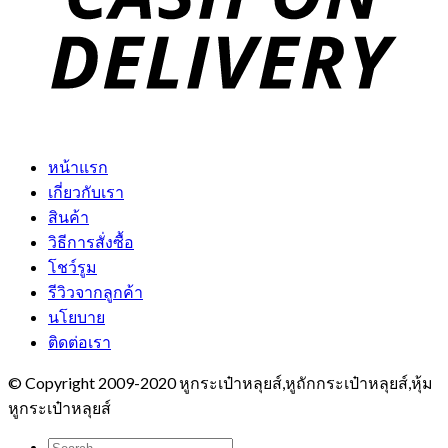
หน้าแรก
เกี่ยวกับเรา
สินค้า
วิธีการสั่งซื้อ
โชว์รูม
รีวิวจากลูกค้า
นโยบาย
ติดต่อเรา
© Copyright 2009-2020 หูกระเป๋าหลุยส์,หูถักกระเป๋าหลุยส์,หุ้ม
หูกระเป๋าหลุยส์
Search