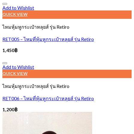
Add to Wishlist
QUICK VIEW
ไหมหุ้มหูกระเป๋าหลุยส์ รุ่น Retiro
RET005 – ไหมที่หุ้มหูกระเป๋าหลุยส์ รุ่น Retiro
1,450
฿
Add to Wishlist
QUICK VIEW
ไหมหุ้มหูกระเป๋าหลุยส์ รุ่น Retiro
RET006 – ไหมที่หุ้มหูกระเป๋าหลุยส์ รุ่น Retiro
1,200
฿