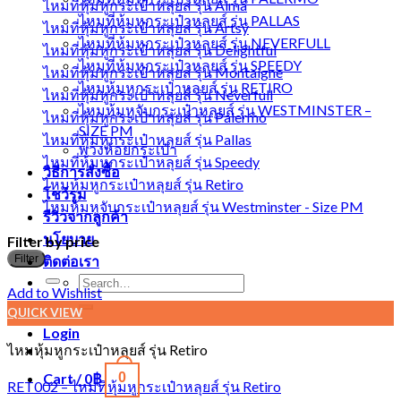
ไหมที่หุ้มหูกระเป๋าหลุยส์ รุ่น Alma
ไหมที่หุ้มหูกระเป๋าหลุยส์ รุ่น PALLAS
ไหมที่หุ้มหูกระเป๋าหลุยส์ รุ่น Artsy
ไหมที่หุ้มหูกระเป๋าหลุยส์ รุ่น NEVERFULL
ไหมที่หุ้มหูกระเป๋าหลุยส์ รุ่น Delightful
ไหมที่หุ้มหูกระเป๋าหลุยส์ รุ่น SPEEDY
ไหมที่หุ้มหูกระเป๋าหลุยส์ รุ่น Montaigne
ไหมหุ้มหูกระเป๋าหลุยส์ รุ่น RETIRO
ไหมที่หุ้มหูกระเป๋าหลุยส์ รุ่น Neverfull
ไหมหุ้มหูจับกระเป๋าหลุยส์ รุ่น WESTMINSTER –
ไหมที่หุ้มหูกระเป๋าหลุยส์ รุ่น Palermo
SIZE PM
ไหมที่หุ้มหูกระเป๋าหลุยส์ รุ่น Pallas
พวงห้อยกระเป๋า
ไหมที่หุ้มหูกระเป๋าหลุยส์ รุ่น Speedy
วิธีการสั่งซื้อ
ไหมหุ้มหูกระเป๋าหลุยส์ รุ่น Retiro
โชว์รูม
ไหมหุ้มหูจับกระเป๋าหลุยส์ รุ่น Westminster - Size PM
รีวิวจากลูกค้า
นโยบาย
Filter by price
Filter
ติดต่อเรา
Search
Add to Wishlist
for:
QUICK VIEW
Login
ไหมหุ้มหูกระเป๋าหลุยส์ รุ่น Retiro
Cart /
0
฿
0
RET002 – ไหมที่หุ้มหูกระเป๋าหลุยส์ รุ่น Retiro