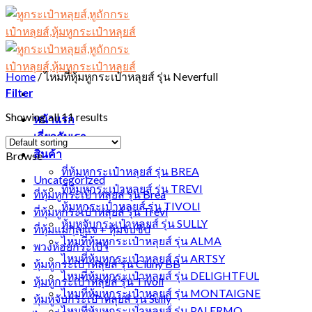
Skip
to
content
Home
/
ไหมที่หุ้มหูกระเป๋าหลุยส์ รุ่น Neverfull
Filter
Showing all 11 results
หน้าแรก
เกี่ยวกับเรา
สินค้า
Browse
ที่หุ้มหูกระเป๋าหลุยส์ รุ่น BREA
Uncategorized
ที่หุ้มหูกระเป๋าหลุยส์ รุ่น TREVI
ที่หุ้มหูกระเป๋าหลุยส์ รุ่น Brea
หุ้มหูกระเป๋าหลุยส์ รุ่น TIVOLI
ที่หุ้มหูกระเป๋าหลุยส์ รุ่น Trevi
หุ้มหูจับกระเป๋าหลุยส์ รุ่น SULLY
ที่หุ้มแม่กุญแจ + หุ้มจับซิป
ไหมที่หุ้มหูกระเป๋าหลุยส์ รุ่น ALMA
พวงห้อยกระเป๋า
ไหมที่หุ้มหูกระเป๋าหลุยส์ รุ่น ARTSY
หุ้มหูกระเป๋าหลุยส์ รุ่น Cluny BB
ไหมที่หุ้มหูกระเป๋าหลุยส์ รุ่น DELIGHTFUL
หุ้มหูกระเป๋าหลุยส์ รุ่น Tivoli
ไหมที่หุ้มหูกระเป๋าหลุยส์ รุ่น MONTAIGNE
หุ้มหูจับกระเป๋าหลุยส์ รุ่น Sully
ไหมที่หุ้มหูกระเป๋าหลุยส์ รุ่น PALERMO