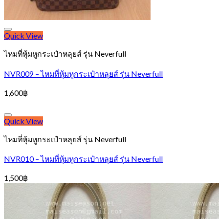
Quick View
ไหมที่หุ้มหูกระเป๋าหลุยส์ รุ่น Neverfull
NVR009 – ไหมที่หุ้มหูกระเป๋าหลุยส์ รุ่น Neverfull
1,600
฿
Quick View
ไหมที่หุ้มหูกระเป๋าหลุยส์ รุ่น Neverfull
NVR010 – ไหมที่หุ้มหูกระเป๋าหลุยส์ รุ่น Neverfull
1,500
฿