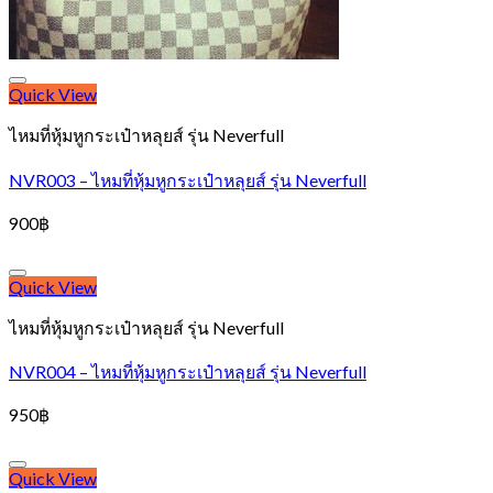
Quick View
ไหมที่หุ้มหูกระเป๋าหลุยส์ รุ่น Neverfull
NVR003 – ไหมที่หุ้มหูกระเป๋าหลุยส์ รุ่น Neverfull
900
฿
Quick View
ไหมที่หุ้มหูกระเป๋าหลุยส์ รุ่น Neverfull
NVR004 – ไหมที่หุ้มหูกระเป๋าหลุยส์ รุ่น Neverfull
950
฿
Quick View