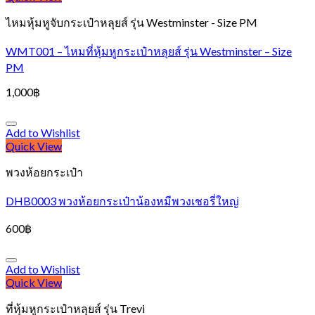
ไหมหุ้มหูจับกระเป๋าหลุยส์ รุ่น Westminster - Size PM
WMT001 – ไหมที่หุ้มหูกระเป๋าหลุยส์ รุ่น Westminster – Size
PM
1,000
฿
Add to Wishlist
Quick View
พวงห้อยกระเป๋า
DHB0003 พวงห้อยกระเป๋าน้องหมีพวงเชอรี่ใหญ่
600
฿
Add to Wishlist
Quick View
ที่หุ้มหูกระเป๋าหลุยส์ รุ่น Trevi