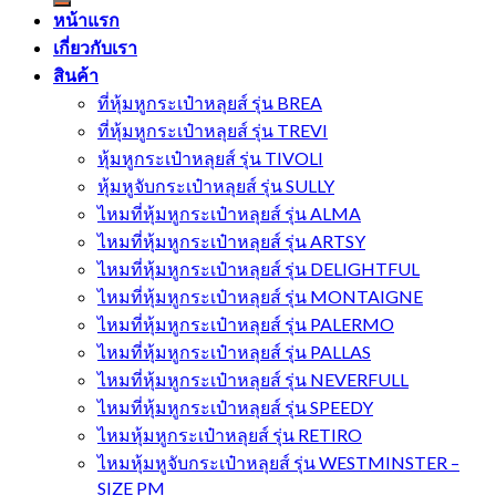
หน้าแรก
เกี่ยวกับเรา
สินค้า
ที่หุ้มหูกระเป๋าหลุยส์ รุ่น BREA
ที่หุ้มหูกระเป๋าหลุยส์ รุ่น TREVI
หุ้มหูกระเป๋าหลุยส์ รุ่น TIVOLI
หุ้มหูจับกระเป๋าหลุยส์ รุ่น SULLY
ไหมที่หุ้มหูกระเป๋าหลุยส์ รุ่น ALMA
ไหมที่หุ้มหูกระเป๋าหลุยส์ รุ่น ARTSY
ไหมที่หุ้มหูกระเป๋าหลุยส์ รุ่น DELIGHTFUL
ไหมที่หุ้มหูกระเป๋าหลุยส์ รุ่น MONTAIGNE
ไหมที่หุ้มหูกระเป๋าหลุยส์ รุ่น PALERMO
ไหมที่หุ้มหูกระเป๋าหลุยส์ รุ่น PALLAS
ไหมที่หุ้มหูกระเป๋าหลุยส์ รุ่น NEVERFULL
ไหมที่หุ้มหูกระเป๋าหลุยส์ รุ่น SPEEDY
ไหมหุ้มหูกระเป๋าหลุยส์ รุ่น RETIRO
ไหมหุ้มหูจับกระเป๋าหลุยส์ รุ่น WESTMINSTER –
SIZE PM