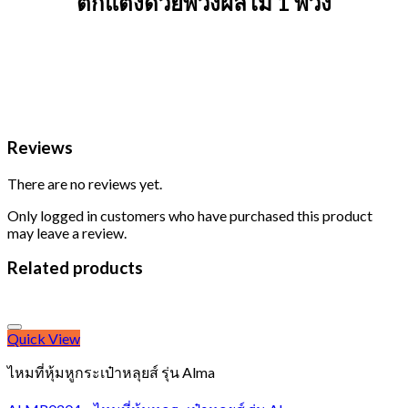
ตกแต่งด้วยพวงผลไม้ 1 พวง
Reviews
There are no reviews yet.
Only logged in customers who have purchased this product
may leave a review.
Related products
Add to Wishlist
Quick View
ไหมที่หุ้มหูกระเป๋าหลุยส์ รุ่น Alma