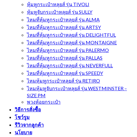
หุ้มหูกระเป๋าหลุยส์ รุ่น TIVOLI
หุ้มหูจับกระเป๋าหลุยส์ รุ่น SULLY
ไหมที่หุ้มหูกระเป๋าหลุยส์ รุ่น ALMA
ไหมที่หุ้มหูกระเป๋าหลุยส์ รุ่น ARTSY
ไหมที่หุ้มหูกระเป๋าหลุยส์ รุ่น DELIGHTFUL
ไหมที่หุ้มหูกระเป๋าหลุยส์ รุ่น MONTAIGNE
ไหมที่หุ้มหูกระเป๋าหลุยส์ รุ่น PALERMO
ไหมที่หุ้มหูกระเป๋าหลุยส์ รุ่น PALLAS
ไหมที่หุ้มหูกระเป๋าหลุยส์ รุ่น NEVERFULL
ไหมที่หุ้มหูกระเป๋าหลุยส์ รุ่น SPEEDY
ไหมหุ้มหูกระเป๋าหลุยส์ รุ่น RETIRO
ไหมหุ้มหูจับกระเป๋าหลุยส์ รุ่น WESTMINSTER –
SIZE PM
พวงห้อยกระเป๋า
วิธีการสั่งซื้อ
โชว์รูม
รีวิวจากลูกค้า
นโยบาย