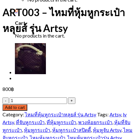
ART003 – ไหมที่หุ้มหูกระเป๋า
0
Cart
หลุยส์ รุ่น Artsy
No products in the cart.
800
฿
ART003
-
Add to cart
ไหม
Category:
ไหมที่หุ้มหูกระเป๋าหลุยส์ รุ่น Artsy
Tags:
Artsy
,
lv
ที่
Artsy
,
ที่จับหูกระเป๋า
,
ที่หุ้มหูกระเป๋า
,
พวงห้อยกระเป๋า
,
หุ้มที่จับ
หุ้ม
หูกระเป๋า
,
หุ้มหูกระเป๋า
,
หุ้มหูกระเป๋าสปิดดี้
,
หุ้มหูจับ Artsy
,
ไหม
หูก
จับหูกระเป๋า
,
ไหมหุ้มหูกระเป๋า
,
ไหมหุ้มหูกระเป๋ารุ่น Artsy