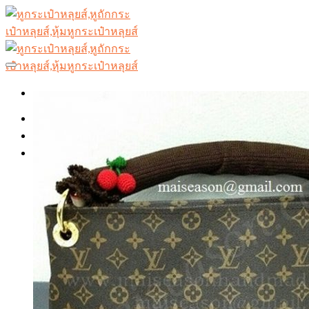
Skip
to
content
Add to Wishlist
หน้าแรก
เกี่ยวกับเรา
สินค้า
ที่หุ้มหูกระเป๋าหลุยส์ รุ่น BREA
ที่หุ้มหูกระเป๋าหลุยส์ รุ่น TREVI
หุ้มหูกระเป๋าหลุยส์ รุ่น TIVOLI
หุ้มหูจับกระเป๋าหลุยส์ รุ่น SULLY
ไหมที่หุ้มหูกระเป๋าหลุยส์ รุ่น ALMA
ไหมที่หุ้มหูกระเป๋าหลุยส์ รุ่น ARTSY
ไหมที่หุ้มหูกระเป๋าหลุยส์ รุ่น DELIGHTFUL
ไหมที่หุ้มหูกระเป๋าหลุยส์ รุ่น MONTAIGNE
ไหมที่หุ้มหูกระเป๋าหลุยส์ รุ่น PALERMO