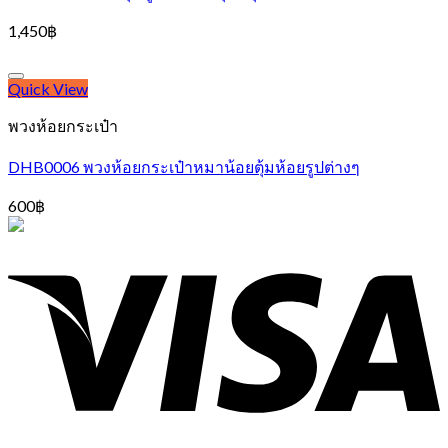
1,450
฿
Add to Wishlist
Quick View
พวงห้อยกระเป๋า
DHB0006 พวงห้อยกระเป๋าหมาน้อยตุ้มห้อยรูปต่างๆ
600
฿