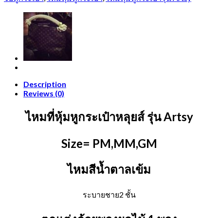
ระ
เป๋า
หลุยส์
รุ่น
Artsy
quantity
Description
Reviews (0)
ไหมที่หุ้มหูกระเป๋าหลุยส์ รุ่น Artsy
Size= PM,MM,GM
ไหมสีน้ำตาลเข้ม
ระบายชาย2 ชั้น