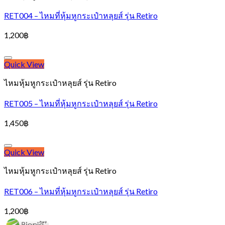
RET004 – ไหมที่หุ้มหูกระเป๋าหลุยส์ รุ่น Retiro
1,200
฿
Add to Wishlist
Quick View
ไหมหุ้มหูกระเป๋าหลุยส์ รุ่น Retiro
RET005 – ไหมที่หุ้มหูกระเป๋าหลุยส์ รุ่น Retiro
1,450
฿
Add to Wishlist
Quick View
ไหมหุ้มหูกระเป๋าหลุยส์ รุ่น Retiro
RET006 – ไหมที่หุ้มหูกระเป๋าหลุยส์ รุ่น Retiro
1,200
฿