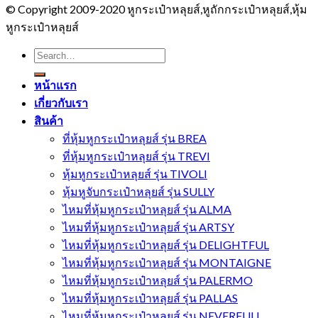
© Copyright 2009-2020 หูกระเป๋าหลุยส์,หูถักกระเป๋าหลุยส์,หุ้ม
หูกระเป๋าหลุยส์
Search
for:
หน้าแรก
เกี่ยวกับเรา
สินค้า
ที่หุ้มหูกระเป๋าหลุยส์ รุ่น BREA
ที่หุ้มหูกระเป๋าหลุยส์ รุ่น TREVI
หุ้มหูกระเป๋าหลุยส์ รุ่น TIVOLI
หุ้มหูจับกระเป๋าหลุยส์ รุ่น SULLY
ไหมที่หุ้มหูกระเป๋าหลุยส์ รุ่น ALMA
ไหมที่หุ้มหูกระเป๋าหลุยส์ รุ่น ARTSY
ไหมที่หุ้มหูกระเป๋าหลุยส์ รุ่น DELIGHTFUL
ไหมที่หุ้มหูกระเป๋าหลุยส์ รุ่น MONTAIGNE
ไหมที่หุ้มหูกระเป๋าหลุยส์ รุ่น PALERMO
ไหมที่หุ้มหูกระเป๋าหลุยส์ รุ่น PALLAS
ไหมที่หุ้มหูกระเป๋าหลุยส์ รุ่น NEVERFULL