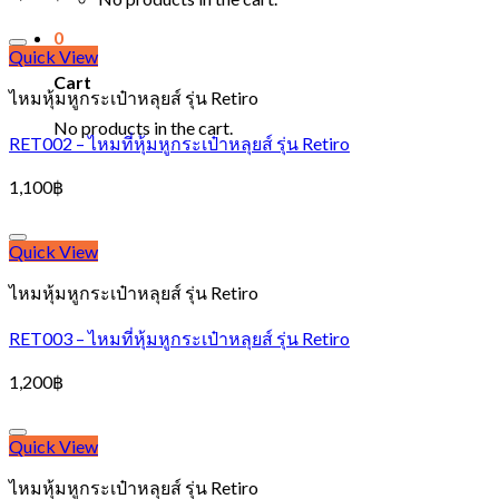
0
Add to Wishlist
Quick View
Cart
ไหมหุ้มหูกระเป๋าหลุยส์ รุ่น Retiro
No products in the cart.
RET002 – ไหมที่หุ้มหูกระเป๋าหลุยส์ รุ่น Retiro
1,100
฿
Add to Wishlist
Quick View
ไหมหุ้มหูกระเป๋าหลุยส์ รุ่น Retiro
RET003 – ไหมที่หุ้มหูกระเป๋าหลุยส์ รุ่น Retiro
1,200
฿
Add to Wishlist
Quick View
ไหมหุ้มหูกระเป๋าหลุยส์ รุ่น Retiro