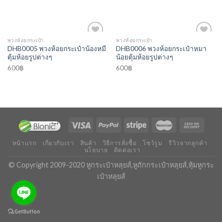
พวงห้อยกระเป๋า
พวงห้อยกระเป๋า
Add to
Add to
DHB0005 พวงห้อยกระเป๋าน้องหมี
DHB0006 พวงห้อยกระเป๋าหมา
Wishlist
Wishlist
ตุ้มห้อยรูปต่างๆ
น้อยตุ้มห้อยรูปต่างๆ
600
฿
600
฿
หน้าแรก
เกี่ยวกับเรา
สินค้า
วิธีการสั่งซื้อ
โชว์รูม
รีวิวจากลูกค้า
นโยบาย
ติดต่อเรา
© Copyright 2009-2020 หูกระเป๋าหลุยส์,หูถักกระเป๋าหลุยส์,หุ้มหูกระ
เป๋าหลุยส์