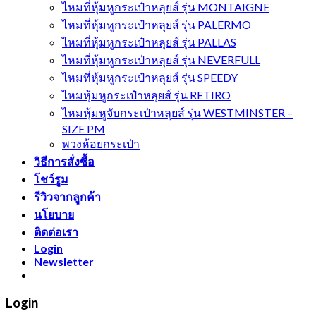
ไหมที่หุ้มหูกระเป๋าหลุยส์ รุ่น MONTAIGNE
ไหมที่หุ้มหูกระเป๋าหลุยส์ รุ่น PALERMO
ไหมที่หุ้มหูกระเป๋าหลุยส์ รุ่น PALLAS
ไหมที่หุ้มหูกระเป๋าหลุยส์ รุ่น NEVERFULL
ไหมที่หุ้มหูกระเป๋าหลุยส์ รุ่น SPEEDY
ไหมหุ้มหูกระเป๋าหลุยส์ รุ่น RETIRO
ไหมหุ้มหูจับกระเป๋าหลุยส์ รุ่น WESTMINSTER –
SIZE PM
พวงห้อยกระเป๋า
วิธีการสั่งซื้อ
โชว์รูม
รีวิวจากลูกค้า
นโยบาย
ติดต่อเรา
Login
Newsletter
Login